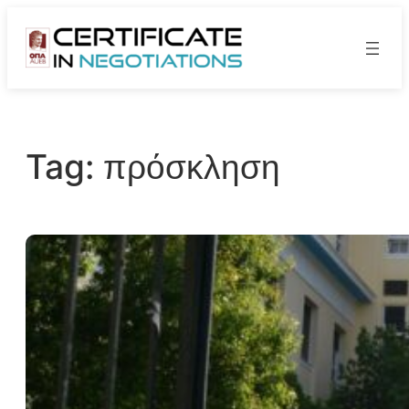
Skip
to
content
Tag:
πρόσκληση