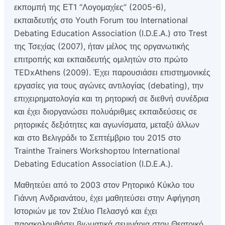
εκπομπή της ΕΤ1 “Λογομαχίες” (2005-6),
εκπαιδευτής στο Youth Forum του International
Debating Education Association (I.D.E.A.) στο Trest
της Τσεχίας (2007), ήταν μέλος της οργανωτικής
επιτροπής και εκπαιδευτής ομιλητών στο πρώτο
TEDxAthens (2009). Έχει παρουσιάσει επιστημονικές
εργασίες για τους αγώνες αντιλογίας (debating), την
επιχειρηματολογία και τη ρητορική σε διεθνή συνέδρια
και έχει διοργανώσει πολυάριθμες εκπαιδεύσεις σε
ρητορικές δεξιότητες και αγωνίσματα, μεταξύ άλλων
και στο Βελιγράδι το Σεπτέμβριο του 2015 στο
Trainthe Trainers Workshopτου International
Debating Education Association (I.D.E.A.).
Μαθητεύει από το 2003 στον Ρητορικό Κύκλο του
Γιάννη Ανδριανάτου, έχει μαθητεύσει στην Αφήγηση
Ιστοριών με τον Στέλιο Πελασγό και έχει
παρακολουθήσει βιωματικά σεμινάρια στον Θεατρικό