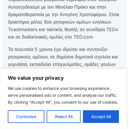
Αυτοσχεδιασμό με τον Μενέλαο Πρόκο και στην
δραματοθεραπεία με την Αντιγόνη Χριστοφόρου. Eίναι
δραστήριο μέλος δύο ρητορικών ομίλων ενηλίκων
Toastmasters και τακτικός θεατής σε συνέδρια TEDx
και σε διαδικτυακές ομιλίες στο TED.com
Τα τελευταία 5 χρόνια έχει ιδρύσει και συντονίζει
ρητορικούς ομίλους σε δημόσια δημοτικά σχολεία και
γυμνάσια, εκπαιδεύει επαγγελματίες, ομάδες γονέων
και φοιτητές στην τέχνη και τεχνική των δημόσιων
We value your privacy
ομιλιών, συνεργάστηκε με το Ίδρυμα Friedrich
Naumann για τα πρώτα δύο Σεμινάρια Πολιτικής
We use cookies to enhance your browsing experience,
Σκέψης (2013-2014), εδώ και 4 χρόνια συνεργάζεται
serve personalised ads or content, and analyse our traffic.
με τα εκπαιδευτήρια Αντωνόπουλου “
Εκπαιδευτική
By clicking "Accept All", you consent to our use of cookies.
Αναγέννηση
” ως προπονητής debate και από πέρυσι
και με την Ιόνιο Σχολή ως εκπαιδευτής ρητορικής στα
Customise
Reject All
Accept All
Αίτηση
ελληνικά και debate / MUN στα αγγλικά σε μαθητές