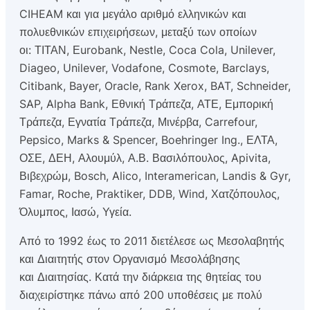
CIHEAM και για μεγάλο αριθμό ελληνικών και
πολυεθνικών επιχειρήσεων, μεταξύ των οποίων
οι: ΤΙΤΑΝ, Εurobank, Nestle, Coca Cola, Unilever,
Diageo, Unilever, Vodafone, Cosmote, Barclays,
Citibank, Bayer, Oracle, Rank Xerox, BAT, Schneider,
SAP, Alpha Bank, Εθνική Τράπεζα, ΑΤΕ, Εμπορική
Τράπεζα, Εγνατία Τράπεζα, Μινέρβα, Carrefour,
Pepsico, Marks & Spencer, Boehringer Ing., ΕΛΤΑ,
ΟΣΕ, ΔΕΗ, Αλουμύλ, Α.Β. Βασιλόπουλος, Apivita,
Βιβεχρώμ, Bosch, Alico, Interamerican, Landis & Gyr,
Famar, Roche, Praktiker, DDB, Wind, Χατζόπουλος,
Όλυμπος, Ιασώ, Υγεία.
Από το 1992 έως το 2011 διετέλεσε ως Μεσολαβητής
και Διαιτητής στον Οργανισμό Μεσολάβησης
και Διαιτησίας. Κατά την διάρκεια της θητείας του
διαχειρίστηκε πάνω από 200 υποθέσεις με πολύ