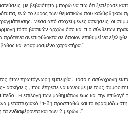
τεύσεις, με βεβαιότητα μπορώ να πω ότι ξεπέρασε κατά
 πρότυπα, ενώ το εύρος των θεματικών που καλύφθηκαν 
πραγμάτευσης. Μέσα από στοχευμένες ασκήσεις, οι συμμε
ρμογή τόσο βασικών αρχών όσο και πιο σύνθετων πρακτικ
θα πρότεινα ανεπιφύλακτα σε όποιον επιθυμεί να εξελιχθ
 βάθος και εφαρμοσμένο χαρακτήρα.”
τος ήταν πρωτόγνωρη εμπειρία . Τόσο η ασύγχρονη εκπα
ς» ασκήσεις , που έπρεπε να κάνουμε με τους συμφοιτη
πεδο . Η επιλογή των μαθημάτων έως και την επιλογή τ
ένα μεταπτυχιακό ! Ήδη προσπαθώ και το εφαρμόζω στη 
 τα ενδιαφέροντα και των 2 μερών .”